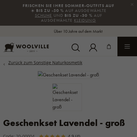
×
FRISCHEN SIE IHRE SOMMER-OUTFITS AUF
ZURÜCK
ZURÜCK
ZURÜCK
☀️
BIS ZU -50 %
AUF AUSGEWÄHLTE
SCHUHE
UND
BIS ZU -30 %
AUF
AUSGEWÄHLTE
KLEIDUNG
Alles in der Kategorie Shampoos
Alles in der Kategorie Cremes
Alles in der Kategorie Balsam und Salbe
Über 10 Jahre auf dem Markt
SONSTIGE SHAMPOOS
HAUTCREMES
PFERDEBALSAM
HANDCREMES
KÖRPERPFLEGEMILCH
FUSS-/FERSENCREMES
VASELINE
Geschenkset Lavendel - groß
LIPPENBALSAM
Code: 20-00004
4.9
(4)