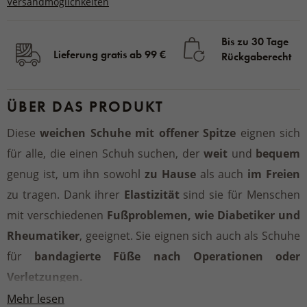
Versandmöglichkeiten
Bis zu 30 Tage
Lieferung gratis ab 99 €
Rückgaberecht
ÜBER DAS PRODUKT
Diese
weichen Schuhe mit offener Spitze
eignen sich
für alle, die einen Schuh suchen, der
weit
und
bequem
genug ist, um ihn sowohl
zu Hause
als auch
im Freien
zu tragen. Dank ihrer
Elastizität
sind sie für Menschen
mit verschiedenen
Fußproblemen, wie
Diabetiker und
Rheumatiker
, geeignet. Sie eignen sich auch als Schuhe
für
bandagierte Füße
nach Operationen oder
Verletzungen.
Die
weite Öffnung
mit
drei Klettverschlüssen
Mehr lesen