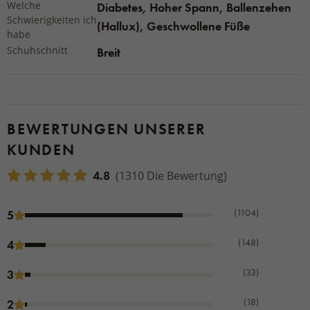
Welche
Diabetes, Hoher Spann, Ballenzehen
Anpassungsfähiges Oberteil - Mikrovelour
Schwierigkeiten ich
(Hallux), Geschwollene Füße
Geformte Einlegesohle - Gambrela
habe
Schuhschnitt
Breit
Rutschfeste Sohle - Polyurethan
Dieses Produkt wird in der Slowakei hergestellt.
BEWERTUNGEN UNSERER
KUNDEN
4.8
(1310 Die Bewertung)
(1104)
5
(148)
4
(33)
3
(18)
2