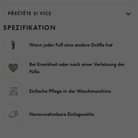
ermöglicht es, die gesamte Vorderseite der Schuhe zu
PŘEČTĚTE SI VÍCE
öffnen, und
sie so bequem anzuziehen
und
an den
Fuß
anzupassen
. Der
erhöhte Rand des
Schuhs
schützt
SPEZIFIKATION
und
stärkt
auch
den Knöchel und die Sehnen am
Fußrücken. Die Schuhe sind sehr
leicht
, so dass man gar
Wenn jeder Fuß eine andere Größe hat
nicht merkt, dass man feste Schuhe trägt.
Bei Krankheit oder nach einer Verletzung der
Füße
Die anatomisch geformte Innensohle
leitet die
Feuchtigkeit optimal ab und hält den Fuß trocken. Sie
Einfache Pflege in der Waschmaschine
besteht aus
unbedenklichem Material
und verfügt
über das Zertifikat „OEKO-TEX 100“. Darüber hinaus ist
sie
herausnehmbar.
Das Obermaterial der Schuhe
Herausnehmbare Einlegesohle
besteht
aus atmungsaktivem Mikrovelour
, die
Innensohle aus Gambrela.
Diese Materialien
ermöglichen, die Schuhe
bei bis zu 30 °C in der