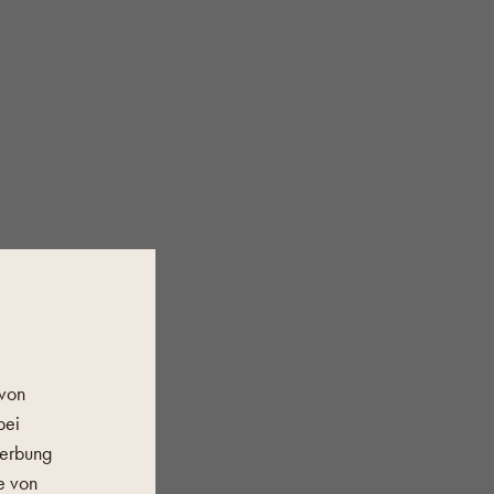
 von
bei
Werbung
e von