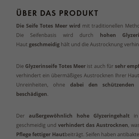
ÜBER DAS PRODUKT
Die Seife Totes Meer wird
mit traditionellen Met
Die Seifenbasis wird durch
hohen Glyzeri
Haut
geschmeidig
hält und die Austrocknung verhin
Die
Glyzerinseife Totes Meer
ist auch für
sehr empf
verhindert ein übermäßiges Austrocknen Ihrer Haut
Unreinheiten, ohne
dabei den schützenden 
beschädigen
.
Der
außergewöhnlich hohe Glyzeringehalt
i
geschmeidig und
verhindert das Austrocknen
, wa
Pflege fettiger Haut
beiträgt. Seifen haben antibakte