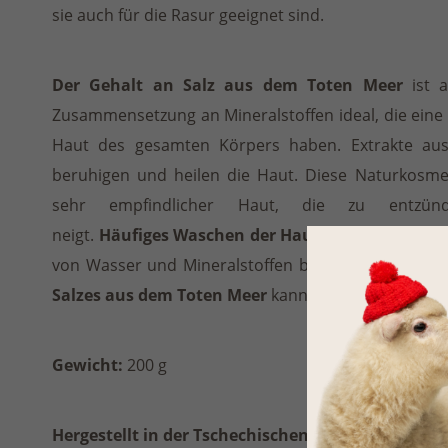
sie auch für die Rasur geeignet sind.
Der Gehalt an Salz aus dem Toten Meer
ist a
Zusammensetzung an Mineralstoffen ideal, die eine
Haut des gesamten Körpers haben. Extrakte au
beruhigen und heilen die Haut. Diese Naturkosmet
sehr empfindlicher Haut, die zu entzündl
neigt.
Häufiges Waschen der Haut mit Wasser
kann
von Wasser und Mineralstoffen beschädigen. Eben
Salzes aus dem Toten Meer
kann diese Verluste ers
Gewicht:
200 g
Hergestellt in der Tschechischen Republik.