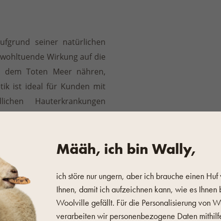
ufgrund seiner natürlichen
 wohltuende Wirkung auf die
s dem Toten Meer nähren,
ik ist ideal für Kunden mit
ichen Hauterkrankungen
 die Haut durch den Verlust
 der
Mineralstoffgehalt des
Määh, ich bin Wally,
etzen.
ich störe nur ungern, aber ich brauche einen Huf
Ihnen, damit ich aufzeichnen kann, wie es Ihnen 
Woolville gefällt. Für die Personalisierung von 
verarbeiten wir personenbezogene Daten mithilf