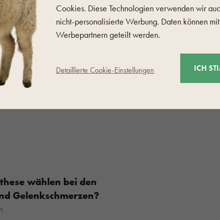
Cookies. Diese Technologien verwenden wir auc
nicht-personalisierte Werbung. Daten können mit
Werbepartnern geteilt werden.
ICH ST
Detaillierte Cookie-Einstellungen
on unseren Omas gegen
nd Gelenkschmerzen
sen
these wählen bei den
nd Gelenkschmerzen?
n