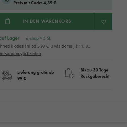
Preis mit Code: 4,39 €
IN DEN WARENKORB
auf Lager
e-shop > 5 St.
Ihned k odeslání od 5,99 €, u vás doma již 11. 8..
Versandmöglichkeiten
Bis zu 30 Tage
Lieferung gratis ab
Rückgaberecht
99 €
auf lager
KAUFEN
5,49 €