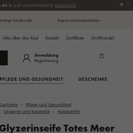
×
 -30 %
AUF AUSGEWÄHLTE
KLEIDUNG
haltige Schafswolle
Eigene Markenproduktion
Alles über den Kauf
Kontakt
Zertifikate
Großhandel
Anmeldung
N
Registrierung
PFLEGE UND GESUNDHEIT
GESCHENKE
GESCHENKKÖRBE
HERBSTSCHUHE
Schlafen und Stillen
Rückenlehnen und Sitzkissen
SSCHUHE
US
SCHALS
Startseite
Pflege und Gesundheit
FÜR SENIOREN
Seniorenschuhe
Seifen
Kuscheldecken für den
Sitzkissen und Beinwärmer
LE
Schals aus Wolle
Drogerie und Kosmetik
Handseifen
Stiefel
Kinderwagen
Stapler und Zubehör
SPORTLER
he
Halswärmer aus Wolle
Halbschuhe
Winterfußsäcke
k
Glyzerinseife Totes Meer
ux
GARTEN/BALKON
n
Stiefelette
Ärmlinge für den Kinderwagen
MÄNTEL