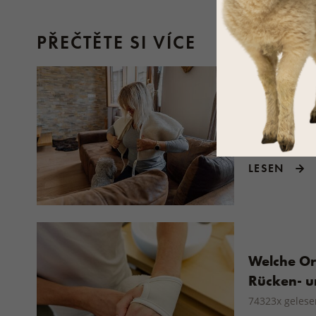
PŘEČTĚTE SI VÍCE
7 Tipps v
Muskel- u
204549x gele
LESEN
Welche Or
Rücken- u
74323x gelese