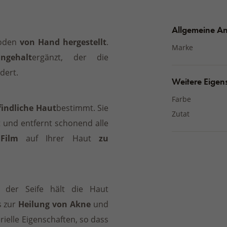
Allgemeine A
hoden
von Hand hergestellt
.
Marke
ngehalt
ergänzt, der die
dert.
Weitere Eigen
Farbe
indliche Haut
bestimmt. Sie
Zutat
 und entfernt schonend alle
Film
auf Ihrer Haut
zu
n der Seife hält die Haut
s zur
Heilung von Akne
und
rielle Eigenschaften, so dass