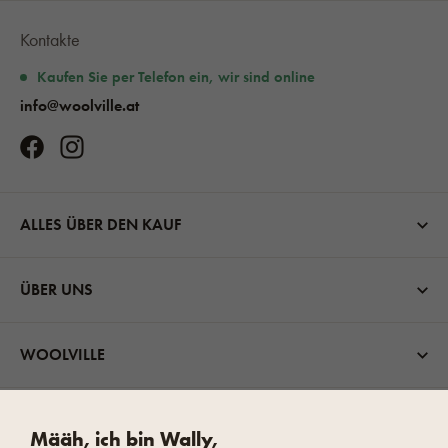
Kontakte
Kaufen Sie per Telefon ein, wir sind online
info@woolville.at
ALLES ÜBER DEN KAUF
ÜBER UNS
WOOLVILLE
VERSANDMÖGLICHKEITEN
Määh, ich bin Wally,