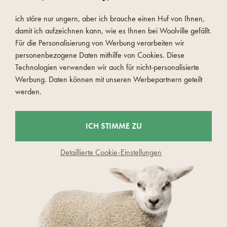
ich störe nur ungern, aber ich brauche einen Huf von Ihnen,
damit ich aufzeichnen kann, wie es Ihnen bei Woolville gefällt.
Für die Personalisierung von Werbung verarbeiten wir
personenbezogene Daten mithilfe von Cookies. Diese
SCHNELLE UND SICHERE ZAHLUNG
Technologien verwenden wir auch für nicht-personalisierte
Werbung. Daten können mit unseren Werbepartnern geteilt
werden.
ICH STIMME ZU
Detaillierte Cookie-Einstellungen
© 2026 Woolville.at - Czech Wool company s.r.o
Fehlerhaften Inhalt melden
Cookies-Einstellungen
Datenschutzerklärung
Impressum
Den Shop haben wir von
wpj.cz