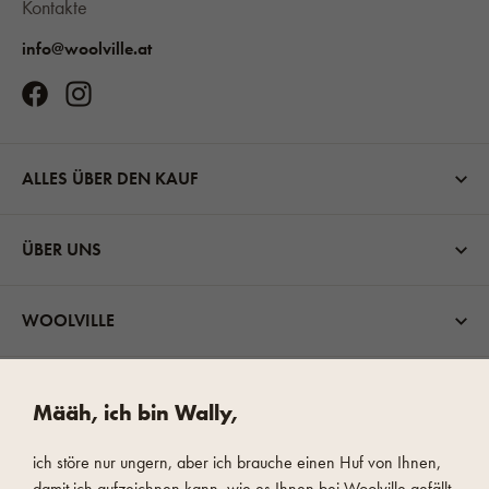
Kontakte
info@woolville.at
ALLES ÜBER DEN KAUF
ÜBER UNS
WOOLVILLE
VERSANDMÖGLICHKEITEN
Määh, ich bin Wally,
ich störe nur ungern, aber ich brauche einen Huf von Ihnen,
damit ich aufzeichnen kann, wie es Ihnen bei Woolville gefällt.