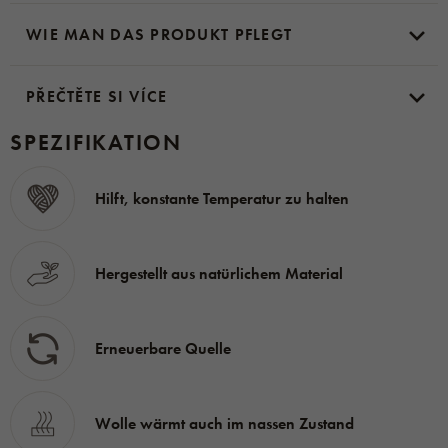
sein
patentiertes Muster
ist auch heute noch das
WIE MAN DAS PRODUKT PFLEGT
meistverkaufte und am häufigsten gestrickte Muster in
Norwegen.
Durch die Kombination des ikonischen
Musters mit hochwertiger Schafswolle ist der
PŘEČTĚTE SI VÍCE
einzigartige Marius-Pullover entstanden.
SPEZIFIKATION
Material:
100% Schafwolle
Hilft, konstante Temperatur zu halten
Hergestellt aus natürlichem Material
Erneuerbare Quelle
Wolle wärmt auch im nassen Zustand