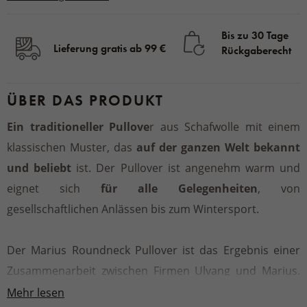
Bis zu 30 Tage
Lieferung gratis ab 99 €
Rückgaberecht
ÜBER DAS PRODUKT
Ein traditioneller Pullove
r aus Schafwolle mit einem
klassischen Muster, das
auf der ganzen Welt bekannt
und beliebt
ist. Der Pullover ist angenehm warm und
eignet sich
für alle Gelegenheiten
, von
gesellschaftlichen Anlässen bis zum Wintersport.
Der Marius Roundneck Pullover ist das Ergebnis einer
Zusammenarbeit zwischen Firmen Ulvang und Marius.
Der erste Marius-Pullover wurde 1953 entworfen, und
Mehr lesen