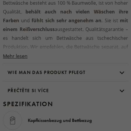
Bettwäsche besteht aus 100 % Baumwolle, ist von hoher
Qualität,
behält auch nach vielen Wäschen ihre
Farben
und
fühlt sich sehr angenehm an
. Sie ist
mit
einem Reißverschluss
ausgestattet. Qualitätsgarantie –
es handelt sich um Bettwäsche aus tschechischer
Produktion. Wir empfehlen, die Bettwäsche separat, auf
links gedreht und geschlossen zu waschen. Befolgen Sie
Mehr lesen
die Anweisungen auf dem Etikett.
WIE MAN DAS PRODUKT PFLEGT
Hergestellt in der Tschechischen Republik.
PŘEČTĚTE SI VÍCE
Material:
100 % Baumwolle
SPEZIFIKATION
Abmessungen:
Jede 100 x 140 cm große Packung enthält einen
Kopfkissenbezug und Bettbezug
Kissenbezug mit den Maßen 40 x 60 cm und einen