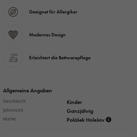
Bettbezug mit den Maßen 100 x 140 cm.
Geeignet für Allergiker
Jede 140 x 200 große Packung enthält einen Kissenbezug
mit den Maßen 70 x 90 cm und einen Bettbezug mit den
Maßen 140 x 200 cm.
Modernes Design
Erleichtert die Bettwarepflege
Allgemeine Angaben
Geschlecht
Kinder
Jahreszeit
Ganzjährig
Marke
Polášek Holešov