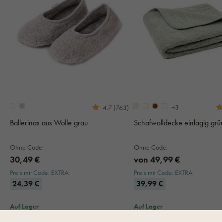
+3
4.7 (763)
Ballerinas aus Wolle grau
Schafwolldecke einlagig grü
Ohne Code:
Ohne Code:
30,49 €
von 49,99 €
Preis mit Code: EXTRA
Preis mit Code: EXTRA
24,39 €
39,99 €
Auf Lager
Auf Lager