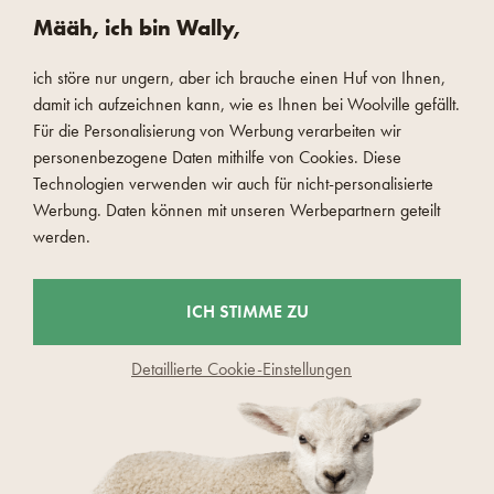
IN DEN WARENKORB
IN DEN WARENK
Määh, ich bin Wally,
NÄCHSTE WOLLDECKEN MERINO
ich störe nur ungern, aber ich brauche einen Huf von Ihnen,
damit ich aufzeichnen kann, wie es Ihnen bei Woolville gefällt.
Für die Personalisierung von Werbung verarbeiten wir
personenbezogene Daten mithilfe von Cookies. Diese
Technologien verwenden wir auch für nicht-personalisierte
Werbung. Daten können mit unseren Werbepartnern geteilt
ZULETZT GESEHEN
werden.
ICH STIMME ZU
Kontakte
Detaillierte Cookie-Einstellungen
info@woolville.at