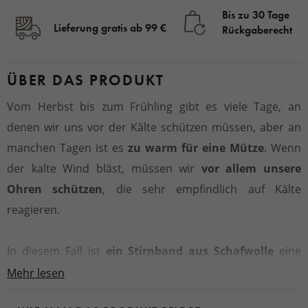
Bis zu 30 Tage
Lieferung gratis ab 99 €
Rückgaberecht
ÜBER DAS PRODUKT
Vom Herbst bis zum Frühling gibt es viele Tage, an
denen wir uns vor der Kälte schützen müssen, aber an
manchen Tagen ist es
zu warm für eine Mütze
. Wenn
der kalte Wind bläst, müssen wir
vor allem unsere
Ohren schützen
, die sehr empfindlich auf Kälte
reagieren.
In diesem Fall ist
ein Stirnband aus Schafwolle
eine
gute Wahl, um die Ohren und den gesamten
Mehr lesen
Kopfumfang warm zu halten, ohne dass der Kopf dabei