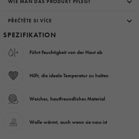
WIE MAN DAS PRODUKT PFLEGT
überhitzt und schwitzt.
Dieses Stirnband ist vollständig
PŘEČTĚTE SI VÍCE
aus feiner Merino-
Schafwolle
gefertigt. Es fühlt sich sehr angenehm an, ist
SPEZIFIKATION
weich und hat auch
funktionelle Eigenschaften
.
Merinowolle reguliert die Temperatur und hält uns
Führt Feuchtigkeit von der Haut ab
warm, ohne dass wir überhitzen und unnötig schwitzen.
Schafwolle ist ein
natürliches, erneuerbares Material,
Hilft, die ideale Temperatur zu halten
das Sie den ganzen Winter über warm hält.
Die Größe des Stirnbandes ist universell, dank des
Weiches, hautfreundliches Material
elastischen Materials ist sie
für einen Kopfumfang von
52 - 60 cm geeignet.
Wolle wärmt, auch wenn sie nass ist
Die Höhe dieses Stirnbandes ist 10 cm.