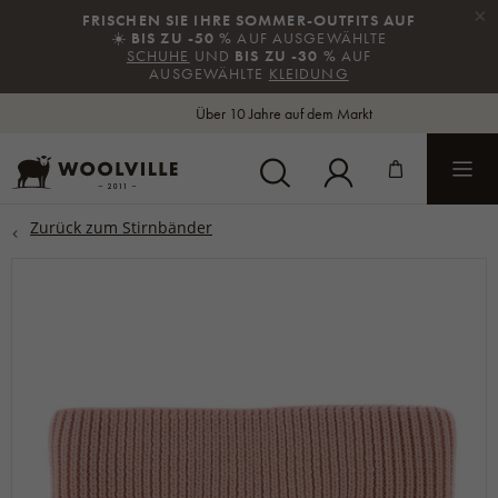
×
FRISCHEN SIE IHRE SOMMER-OUTFITS AUF
ZURÜCK
☀️
BIS ZU -50 %
AUF AUSGEWÄHLTE
SCHUHE
UND
BIS ZU -30 %
AUF
AUSGEWÄHLTE
KLEIDUNG
Alles in der Kategorie Mützen aus Wolle
Über 10 Jahre auf dem Markt
HAUBEN
MÜTZE MIT NORWEGER-MUSTER
SPORTMÜTZEN
KLASSISCHE MÜTZEN