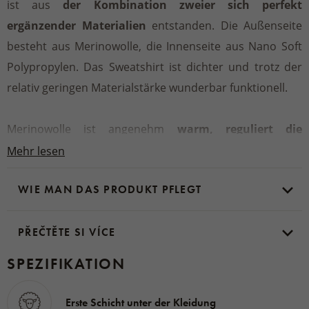
ist aus
der Kombination zweier sich perfekt
ergänzender Materialien
entstanden. Die Außenseite
besteht aus Merinowolle, die Innenseite aus Nano Soft
Polypropylen. Das Sweatshirt ist dichter und trotz der
relativ geringen Materialstärke wunderbar funktionell.
Merinowolle ist angenehm
warm, reguliert die
Körpertemperatur
und verhindert zudem
Mehr lesen
unangenehme Gerüche. Die Innenseite aus Nano Soft
WIE MAN DAS PRODUKT PFLEGT
Polypropylen verleiht dem Sweatshirt die nötige
Haltbarkeit und Strapazierfähigkeit.
Das Sweatshirt
Merino ist ideal für kältere Bedingungen, bei denen man
PŘEČTĚTE SI VÍCE
sich auf die Eigenschaften der Merinowolle verlassen
SPEZIFIKATION
kann.
Erste Schicht unter der Kleidung