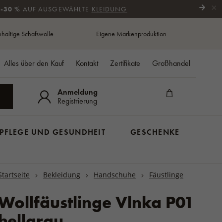
×
 -30 %
AUF AUSGEWÄHLTE
KLEIDUNG
haltige Schafswolle
Eigene Markenproduktion
Alles über den Kauf
Kontakt
Zertifikate
Großhandel
Anmeldung
N
Registrierung
PFLEGE UND GESUNDHEIT
GESCHENKE
GESCHENKKÖRBE
HERBSTSCHUHE
Schlafen und Stillen
Rückenlehnen und Sitzkissen
SSCHUHE
US
SCHALS
Startseite
Bekleidung
Handschuhe
Fäustlinge
FÜR SENIOREN
Seniorenschuhe
Seifen
Kuscheldecken für den
Sitzkissen und Beinwärmer
LE
Schals aus Wolle
Stiefel
Kinderwagen
Stapler und Zubehör
SPORTLER
he
Wollfäustlinge Vlnka P01
Halswärmer aus Wolle
Halbschuhe
Winterfußsäcke
k
ux
GARTEN/BALKON
n
hellgrau
Stiefelette
Ärmlinge für den Kinderwagen
MÄNTEL