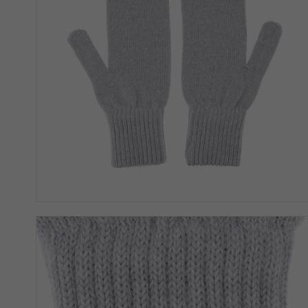
Orthesen für die Knie
Söckchen
Textilhausschuhe
Hundebetten
Orthesen für das Handgelenk
WOLLDECKEN
Kniestrümpfe
Pantoffelsets für Gäste
Dekorationen
GESCHENKE BIS ZU 50 €
Orthesen für die Schulter
Strumpfhosen
Orthesen für die Ellenbogen
HAUSSCHUHE
KINDERZIMMER
SHIRTS, TANKTOPS UND
Hauspantoffeln
Orthesen für den Nacken
HEMDEN
Warme Hausschuhe
GESCHENKE BIS ZU 100 €
Kurzarmshirts
Anti-Rutsch-Pantoffeln
Langarmshirt
FRÜHLINGS- UND
Tanktops
SOMMERSCHUHE
Hemden
Ballerinas
WESTEN
Slipper
Alltägliche Westen
Sandalen
Stilvolle Westen
Sportliche Westen