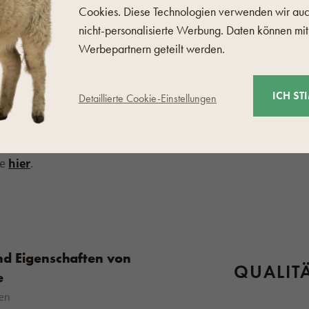
Cookies. Diese Technologien verwenden wir auc
pflege geeigneten Produkt zu
HERSTEL
nicht-personalisierte Werbung. Daten können mit
beachten Sie immer das
Werbepartnern geteilt werden.
tes Waschmittel.
Wenn Sie
 Einige Wollstücke können im
ICH ST
Detaillierte Cookie-Einstellungen
, aber das Produktetikett
te
hier
.
nd Eigenschaften von
QUALITÄ
e
sen