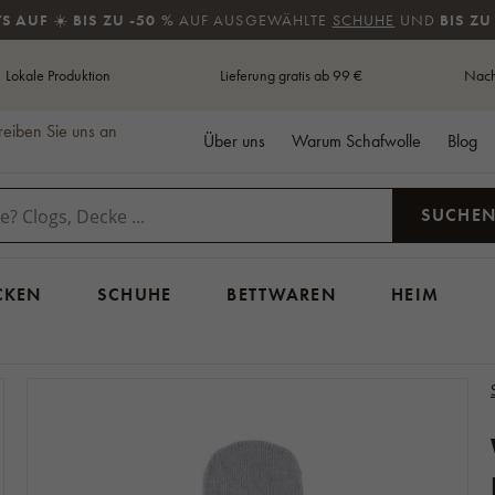
TS AUF
☀️
BIS ZU -50 %
AUF AUSGEWÄHLTE
SCHUHE
UND
BIS ZU
Lokale Produktion
Lieferung gratis ab 99 €
Nach
reiben Sie uns an
Über uns
Warum Schafwolle
Blog
SUCHE
CKEN
SCHUHE
BETTWAREN
HEIM
KÜCHE
Einzeln gesteppte Decken
Kinder-Decken und Bettdecken
Handseifen
SWEATSHIRTS
TURNSCHUHE
GESUNDHEIT
RÜCKENSTÜTZEN UND
KLEIDUNG A
SENIOREN / GROSSELTERN
GESCHENKE 
BETTWÄSCHE
Utensilien
Doppelbett Steppdecken
Kinder-Kissen
Duschgels und 
Sweatshirts aus Wolle
Turnschuhe aus Wolle
Verbandschuhe
SITZKISSEN
MERINOWOL
Geschenke für die Großmutter
Küchentextilien
Verlängerte Steppdecken
Fußsäcke und Schlafsäcke
Shampoos
Fleece-Sweatshirts
Turnschuhe aus Leder
Lendenwirbelstützkissen
Kurzarmshirts
Diabetikerschu
Geschenke für den Großvater
LAKEN
Küchenzubehör
Kinderbettwäsche
Lanolin-Kosmeti
Textil-Sneaker
Kopfstützen
Langarmshirt
Schuhe für Hall
Geschenke für Mama
KISSEN
Einzelbett-Lake
PULLOVER UND PONCHOS
Spielzeug und Zubehör
Cremes
Gel-Sneaker