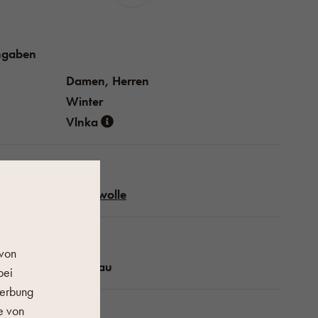
ngaben
Damen, Herren
Winter
Vlnka
Schafwolle
schaften
 von
Hellgrau
bei
Werbung
e von