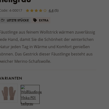
 Shorts
FÜR JUNGEN
Kleidung
en
GESCHENKE FÜR DIE HÜTTE
Mäntel
EN
toffeln und
Gartenschuhe
GUMMISTIEFEL
UND DAS LANDHAUS
Code: 4-00017
4.4
(5)
be
Winterjacken
ZEUG
estrümpfe
Sitzkissen
MATRATZEN UND TOPPER
cke
LETZTE STÜCKE
EXTRA
Decken und Plaids für draußen
HE
SCHUHEINLAGEN
osmetik
STREETWEAR
EUGEBORENE
Produkte aus Holz und
n
Fäustlinge aus feinem Wollstrick wärmen zuverlässig
Bad
Korbweide
HAUSMODE
uhe
le
SCHUHZUBEHÖR
jede Hand, damit Sie die Schönheit der winterlichen
Pyjamas und Nachthemden
Fellmütze
DROGERIE
Natur jeden Tag in Wärme und Komfort genießen
Bademäntel
n
Wollknäuel für den Trockner
ER
Jogginganzüge
chuhe
können. Das Gestrick dieser Fäustlinge besteht aus
Reinigung
Unterhose
weicher Merino-Schafswolle.
r Kinder
SONSTIGES
E
D
VARIANTEN
ie Hand
uhe