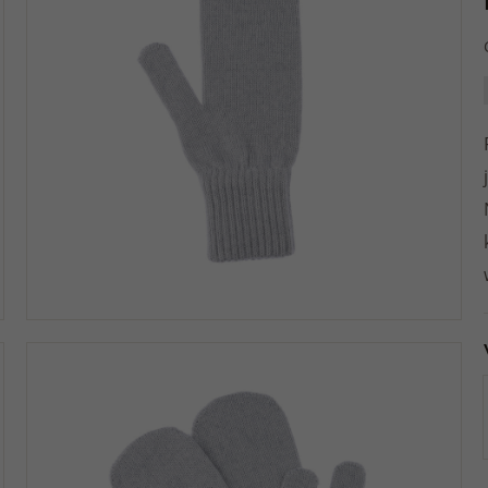
Gesundheits-Stützkissen
Unterhosen und
Breite Schuhe
GESCHENKE 
BADEZIMMER
Kopfkissen zum Schlafen
Geschenke für Papa
Doppelbett-Lak
Wollpullover
Zubehör für das Kinderzimmer
Ins Bad
Knöchel-Sneaker
UND MÄDCH
Yogamatten
Unterwäsche
Gesundheitspan
Handtücher
Kleine Kissen
Geschenke für Kinder
Pullover
Balsam und Sal
Barfußsneakers
Pantoletten
KINDERBETT
Socken und Kni
Bademäntel
Stützkissen
SCHLAFZIMMER
Strickjacken
DROGERIE UND KOSMETIK
Kinder Kosmetik
Weiße Sneaker
Kleider und Rö
Sauna
Anatomische und orthopädische
Decken
MÄNNER / VÄTER
Plaid
KINDERSCHU
Sonstige Naturk
Kopfkissen
Kosmetik
KINDER / N
Decken fürs Schlafzimmer
Kinderpantoffel
CLOGS
MÜTZEN
KINDER
Matten für das 
Kissen zum Schlafen
Kinderhaussch
Mützen aus Wol
FRAUEN / MÜTTER
Kleidung für Neugeborene
BARFUSSSCHUHE
Zubehör
Betttuch
Lederpantoffeln
Uschankas und 
Kinderpullover
Barfußsandalen
Bezug
Kinder-Sandale
Stirnbänder
ARBEITSZIMM
Kinderwesten
Barfuß-Pantoffeln
Matratze
Kinder Winters
Hauben
Kindersocken
Barfußsneakers
Babyschuhe
Hüte
Kindermützen
Barfuß-Ballerinas
Barfußschuhe fü
Kinderhandschuhe
Barfußpantoffeln
HANDSCHUH
Zubehör für Kinder
Barfuß-Winterschuhe
WINTER- UN
Fäustlinge
Kinderschals/Halswärmer
Überzüge für d
Thermokleidung für Kinder
Fingerhandsch