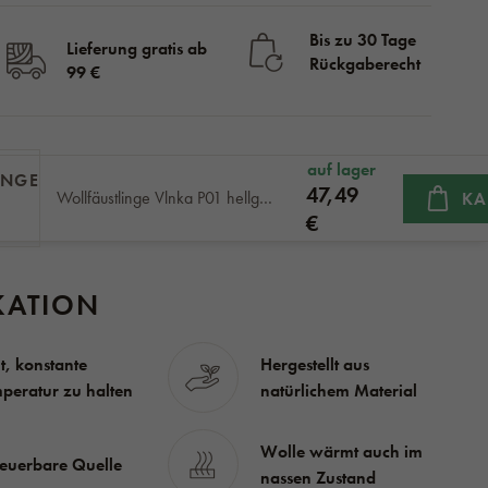
Bis zu 30 Tage
Lieferung gratis ab
Rückgaberecht
99 €
auf lager
47,49
Wollfäustlinge Vlnka P01 hellgrau
KA
€
KATION
ft, konstante
Hergestellt aus
peratur zu halten
natürlichem Material
Wolle wärmt auch im
euerbare Quelle
nassen Zustand